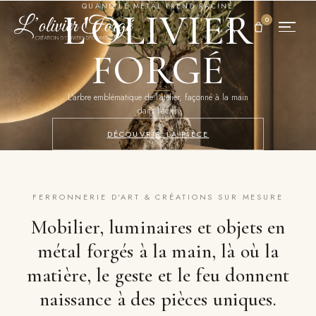
QUAND LE MÉTAL PREND RACINE
L'OLIVIER
0
FORGÉ
L'arbre emblématique de l'atelier, façonné à la main
dans l'acier.
↓
DÉCOUVRIR LA PIÈCE
FERRONNERIE D'ART & CRÉATIONS SUR MESURE
Mobilier, luminaires et objets en
métal forgés à la main, là où la
matière, le geste et le feu donnent
naissance à des pièces uniques.