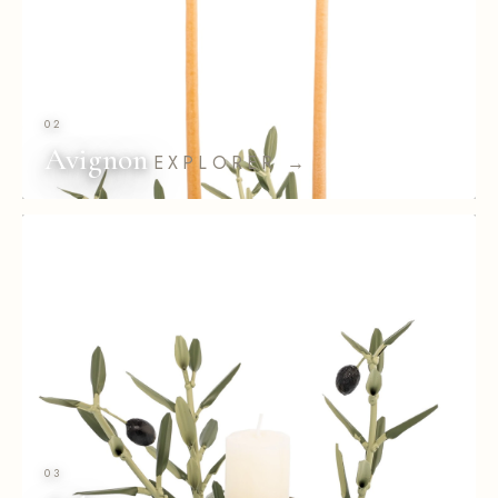
02
Avignon
EXPLORER →
03