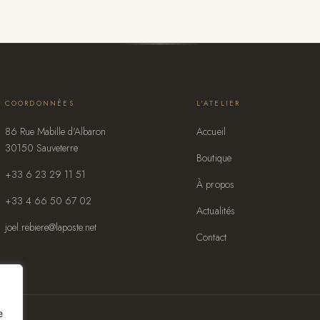
COORDONNÉES
L'ATELIER
86 Rue Mabille d'Albaron
Accueil
30150 Sauveterre
Boutique
+33 6 23 29 11 51
À propos
+33 4 66 50 67 02
Actualités
joel.rebiere@laposte.net
Contact
e