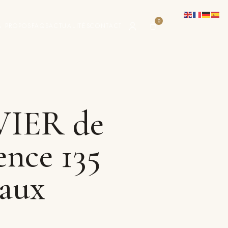
0
À PROPOS
FAQS
ACTUALITÉS
CONTACT
VIER de
ence 135
aux