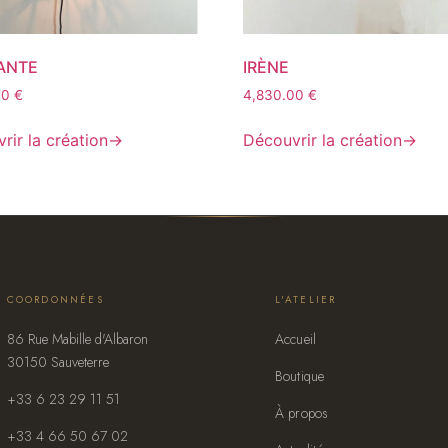
ANTE
IRÈNE
00
€
4,830.00
€
rir la création
→
Découvrir la création
→
COORDONNÉES
L'ATELIER
86 Rue Mabille d'Albaron
Accueil
30150 Sauveterre
Boutique
+33 6 23 29 11 51
À propos
+33 4 66 50 67 02