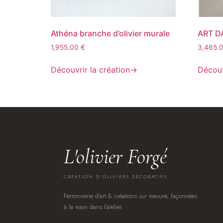
Athéna branche d’olivier murale
ART D
1,955.00
€
3,465.
Découvrir la création
→
Découv
L'olivier Forgé
CRÉATION D'OLIVIERS DÉCORATIFS
Ferronnerie d'art & créations sur mesure, façonnées
à la main dans l'atelier.